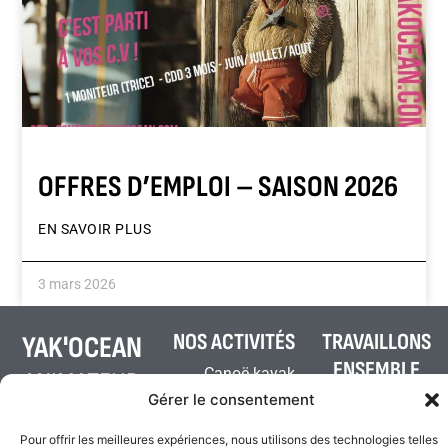
OFFRES D’EMPLOI – SAISON 2026
EN SAVOIR PLUS
3 mars 2026
NOS ACTIVITÉS
TRAVAILLONS
YAK'OCEAN
ENSEMBLE
Canoë-kayak
ANIMATEUR
+33 (0)6 08 95
Gérer le consentement
Stand-up paddle
DE
76 17
Pour offrir les meilleures expériences, nous utilisons des technologies telles
Pirogue