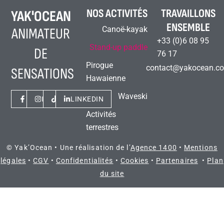
NOS ACTIVITÉS
TRAVAILLONS
YAK'OCEAN
ENSEMBLE
Canoë-kayak
ANIMATEUR
+33 (0)6 08 95
Stand-up paddle
DE
76 17
Pirogue
contact@yakocean.c
SENSATIONS
Hawaienne
Waveski
FACEBOOK
INSTAGRAM
TIKTOK
LINKEDIN
Activités
terrestres
© Yak’Ocean • Une réalisation de l’
Agence 1400
•
Mentions
légales
•
CGV
•
Confidentialités
•
Cookies
•
Partenaires
•
Plan
du site