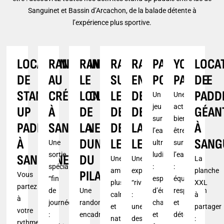
Sanguinet et Bassin d’Arcachon, de la balade détente à
l’expérience plus sportive.
LOCATION
RANDONNÉE
RANDONNÉE
RANDONNÉE
RANDONNÉE
PADDLE
YOGA
LOCA
DE
AU
LE
SUR
EN
POLO
PADDLE
DE
STAND-
CRÉPUSCULE
LONG
LE
DESCENTE
PADD
Un
Une
jeu
activité
UP
À
DE
DELTA
DE
GÉAN
sur
bien-
PADDLE
SANGUINET
LA
DE
LA
À
l’eau
être
À
DUNE
LEYRE
LEYRE
SANG
Une
ultra
sur
sortie
ludique
l’eau
SANGUINET
DU
Une
Une
La
spéciale
:
:
ambiance
expérience
planche
PILAT
Vous
“fin
esprit
équilibre,
plus
“rivière”
XXL
partez
de
Une
d’équipe,
respiration
calme
:
à
à
journée”
randonnée
challenge
et
et
une
partager
votre
:
encadrée
et
détente
nature,
descente
:
rythme