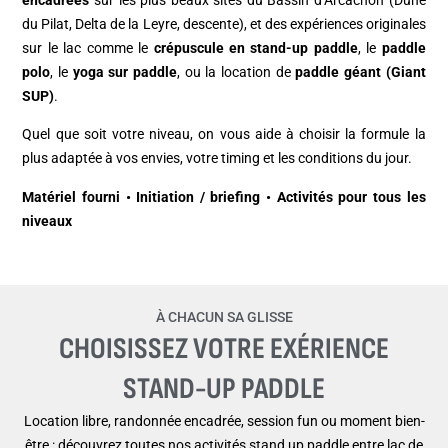
encadrées
sur les plus beaux sites du Bassin d’Arcachon (Dune
du Pilat, Delta de la Leyre, descente), et des expériences originales
sur le lac comme le
crépuscule en stand-up paddle
, le
paddle
polo
, le
yoga sur paddle
, ou la location de
paddle géant (Giant
SUP)
.
Quel que soit votre niveau, on vous aide à choisir la formule la
plus adaptée à vos envies, votre timing et les conditions du jour.
Matériel fourni • Initiation / briefing • Activités pour tous les
niveaux
À CHACUN SA GLISSE
CHOISISSEZ VOTRE EXÉRIENCE
STAND-UP PADDLE
Location libre, randonnée encadrée, session fun ou moment bien-
être : découvrez toutes nos activités stand up paddle entre lac de