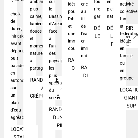
ambiance
sur
fous
en
idéale
encadrée
activité
:
plus
le
rires
pleine
pour
au
collective
choix
calme,
Bassin
garantis.
nature.
l’observation
fil
fun
de
lumière
d’Arcachon,
et
de
et
DÉCOUVRIR
DÉCOUVRIR
durée,
douce
face
une
l’eau,
fédératric
LE PADDLE
LE YOGA
initiation
et
à
immersion
en
idéale
avant
POLO
PADDLE
moment
l’un
douce.
immersion
en
départ,
nature
des
nature.
famille
puis
RANDONNÉE
à
paysages
ou
balade
RANDONNÉE
DELTA DE
partager.
les
en
en
DESCENTE
plus
LEYRE
groupe.
RANDONNÉE
autonomie
spectaculaires
DE LA
AU
sur
LOCATI
du
LEYRE
un
CRÉPUSCULE
GIAN
secteur.
plan
SUP
RANDONNÉE
d’eau
DUNE DU
agréable.
PILAT
LOCATION
STAND-