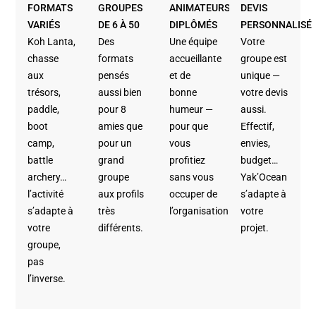
FORMATS
GROUPES
ANIMATEURS
DEVIS
VARIÉS
DE 6 À 50
DIPLÔMÉS
PERSONNALISÉ
Koh Lanta,
Des
Une équipe
Votre
chasse
formats
accueillante
groupe est
aux
pensés
et de
unique —
trésors,
aussi bien
bonne
votre devis
paddle,
pour 8
humeur —
aussi.
boot
amies que
pour que
Effectif,
camp,
pour un
vous
envies,
battle
grand
profitiez
budget…
archery…
groupe
sans vous
Yak’Ocean
l’activité
aux profils
occuper de
s’adapte à
s’adapte à
très
l’organisation.
votre
votre
différents.
projet.
groupe,
pas
l’inverse.