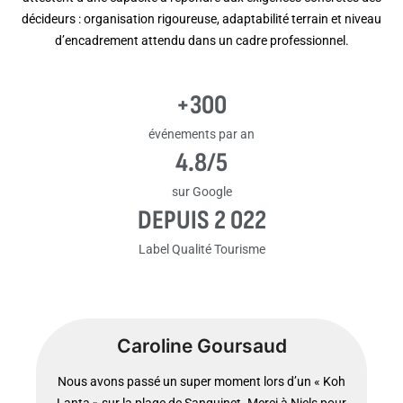
décideurs : organisation rigoureuse, adaptabilité terrain et niveau
d’encadrement attendu dans un cadre professionnel.
+
300
événements par an
4.8
/5
sur Google
DEPUIS 
2 022
Label Qualité Tourisme
Caroline Goursaud
Juliette Ajalbert
Audrey Conge
Virginie
E.M.S.
Chasse au trésor à Arcachon au top — l’organisation,
Nous avons passé un super moment lors d’un « Koh
Une superbe matinée Koh Lanta pour un EVJF ! Un
Incroyable ! Non seulement l’activité était géniale,
Parfaite journée accompagnée de mes 10