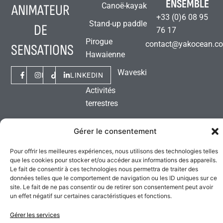
ENSEMBLE
Canoë-kayak
ANIMATEUR
+33 (0)6 08 95
Stand-up paddle
DE
76 17
Pirogue
contact@yakocean.c
SENSATIONS
Hawaienne
Waveski
FACEBOOK
INSTAGRAM
TIKTOK
LINKEDIN
Activités
terrestres
© Yak’Ocean • Une réalisation de l’
Agence 1400
•
Mentions
Gérer le consentement
légales
•
CGV
•
Confidentialités
•
Cookies
•
Partenaires
•
Plan
du site
Pour offrir les meilleures expériences, nous utilisons des technologies telles
que les cookies pour stocker et/ou accéder aux informations des appareils.
Le fait de consentir à ces technologies nous permettra de traiter des
données telles que le comportement de navigation ou les ID uniques sur ce
site. Le fait de ne pas consentir ou de retirer son consentement peut avoir
un effet négatif sur certaines caractéristiques et fonctions.
Gérer les services