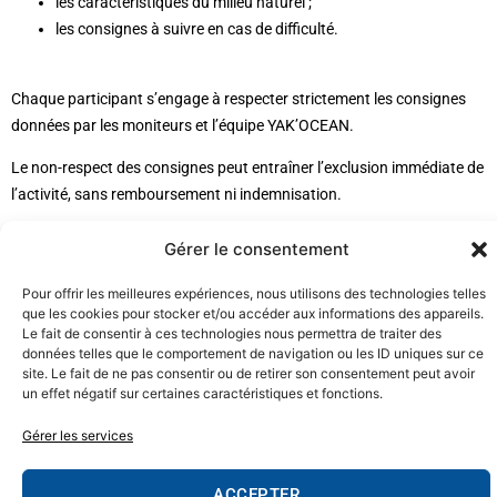
les caractéristiques du milieu naturel ;
les consignes à suivre en cas de difficulté.
Chaque participant s’engage à respecter strictement les consignes
données par les moniteurs et l’équipe YAK’OCEAN.
Le non-respect des consignes peut entraîner l’exclusion immédiate de
l’activité, sans remboursement ni indemnisation.
Seuls les moniteurs ou responsables YAK’OCEAN sont habilités à
Gérer le consentement
modifier, adapter, interrompre, reporter ou annuler une activité pour
des raisons de sécurité.
Pour offrir les meilleures expériences, nous utilisons des technologies telles
que les cookies pour stocker et/ou accéder aux informations des appareils.
15. CONDITIONS MÉTÉOROLOGIQUES ET
Le fait de consentir à ces technologies nous permettra de traiter des
données telles que le comportement de navigation ou les ID uniques sur ce
ADAPTATION DES ACTIVITÉS
site. Le fait de ne pas consentir ou de retirer son consentement peut avoir
un effet négatif sur certaines caractéristiques et fonctions.
Les activités proposées par YAK’OCEAN se déroulent en milieu
Gérer les services
naturel et peuvent dépendre de la météo, du vent, des marées, du
niveau d’eau, de l’état du plan d’eau, de la fréquentation du site, de la
température, des arrêtés locaux ou de toute condition pouvant
ACCEPTER