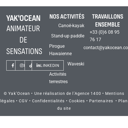
NOS ACTIVITÉS
TRAVAILLONS
YAK'OCEAN
ENSEMBLE
Canoë-kayak
ANIMATEUR
+33 (0)6 08 95
Stand-up paddle
DE
76 17
Pirogue
contact@yakocean.c
SENSATIONS
Hawaienne
Waveski
FACEBOOK
INSTAGRAM
TIKTOK
LINKEDIN
Activités
terrestres
© Yak’Ocean • Une réalisation de l’
Agence 1400
•
Mentions
légales
•
CGV
•
Confidentialités
•
Cookies
•
Partenaires
•
Plan
du site