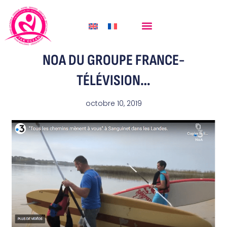
TOUS LES CHEMINS MÈNENT À
VOUS » DIFFUSÉE SUR LA CHAÎNE
GROUPES & ÉVÉNEMENTS
NOA DU GROUPE FRANCE-
TÉLÉVISION…
octobre 10, 2019