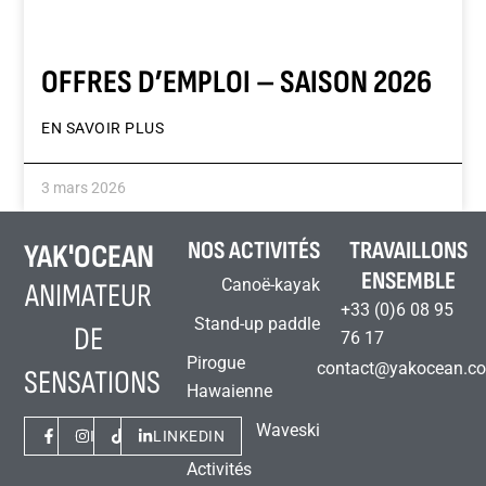
OFFRES D’EMPLOI – SAISON 2026
EN SAVOIR PLUS
3 mars 2026
NOS ACTIVITÉS
TRAVAILLONS
YAK'OCEAN
ENSEMBLE
Canoë-kayak
ANIMATEUR
+33 (0)6 08 95
Stand-up paddle
DE
76 17
Pirogue
contact@yakocean.c
SENSATIONS
Hawaienne
Waveski
FACEBOOK
INSTAGRAM
TIKTOK
LINKEDIN
Activités