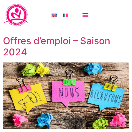
Catégorie :
Non
classifié(e)
Offres d’emploi – Saison
2024