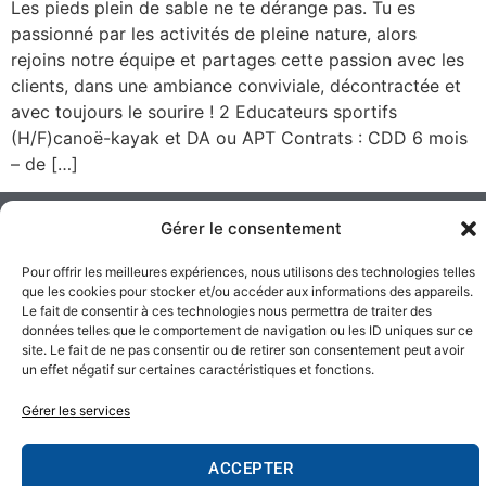
Les pieds plein de sable ne te dérange pas. Tu es
passionné par les activités de pleine nature, alors
rejoins notre équipe et partages cette passion avec les
clients, dans une ambiance conviviale, décontractée et
avec toujours le sourire ! 2 Educateurs sportifs
(H/F)canoë-kayak et DA ou APT Contrats : CDD 6 mois
– de […]
NOS ACTIVITÉS
TRAVAILLONS
Gérer le consentement
YAK'OCEAN
ENSEMBLE
Canoë-kayak
ANIMATEUR
Pour offrir les meilleures expériences, nous utilisons des technologies telles
+33 (0)6 08 95
que les cookies pour stocker et/ou accéder aux informations des appareils.
Stand-up paddle
DE
Le fait de consentir à ces technologies nous permettra de traiter des
76 17
données telles que le comportement de navigation ou les ID uniques sur ce
Pirogue
contact@yakocean.c
site. Le fait de ne pas consentir ou de retirer son consentement peut avoir
SENSATIONS
un effet négatif sur certaines caractéristiques et fonctions.
Hawaienne
Waveski
Gérer les services
FACEBOOK
INSTAGRAM
TIKTOK
LINKEDIN
Activités
ACCEPTER
terrestres